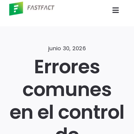
Skip
to
Toggl
content
Navig
Inicio
junio 30, 2026
Productos
Errores
Empresas
comunes
Blog
en el control
Contáctenos
Portal Clientes