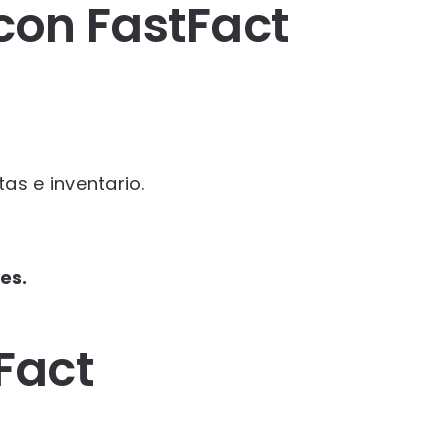
con FastFact
s e inventario.
es.
Fact