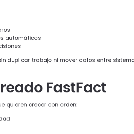
eros
es automáticos
isiones
in duplicar trabajo ni mover datos entre sistema
creado FastFact
e quieren crecer con orden:
idad