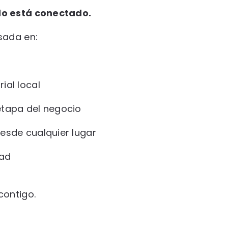
do está conectado.
sada en:
ial local
etapa del negocio
esde cualquier lugar
dad
contigo.