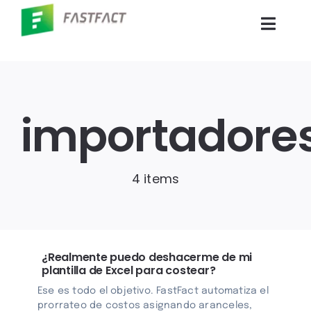
Skip
to
Toggl
content
Navig
Inicio
importadore
Productos
Empresas
4 items
Blog
Contáctenos
¿Realmente puedo deshacerme de mi
plantilla de Excel para costear?
Ese es todo el objetivo. FastFact automatiza el
Portal Clientes
prorrateo de costos asignando aranceles,